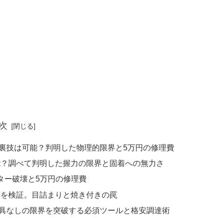
次
裏技は可能？判明した物理的限界と5万円の修理費
能？調べて判明した握力の限界と固着への無力さ
ター破壊と5万円の修理費
クを検証。目詰まりと焼き付きの罠
具なしの限界を突破する必須ツールと格安調達術