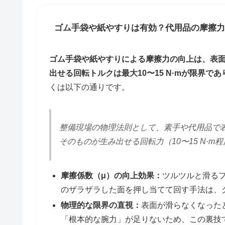
ゴム手袋や紙やすりは有効？代用品の摩擦力
ゴム手袋や紙やすりによる摩擦力の向上は、表
出せる回転トルクは最大10〜15 N·mが限界
くは以下の通りです。
整備現場の物理法則として、素手や代用品で
そのものが生み出せる回転力（10〜15 N·
摩擦係数（μ）の向上効果：
ツルツルと滑る
のザラザラした面を押し当てて回す手法は、
物理的な限界の直視：
表面が滑らなくなった
「根本的な腕力」が足りないため、この裏技