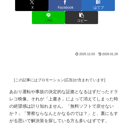
X
Facebook
はてブ
LINE
コピー
2025.12.03
2026.01.29
[この記事にはプロモーション(広告)が含まれています]
あおり運転や事故の決定的な証拠となるはずだったドラ
レコ映像。それが「上書き」によって消えてしまった時
の絶望感は計り知れません。「無料ソフトで戻せない
か？」「警察ならなんとかなるのでは？」と、藁にもす
がる思いで解決策を探している方も多いはずです。