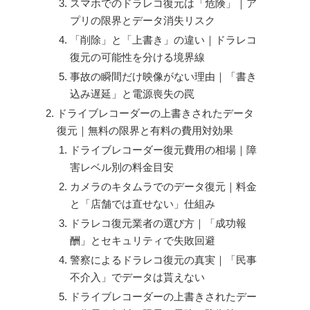
スマホでのドラレコ復元は「危険」｜ア
プリの限界とデータ消失リスク
「削除」と「上書き」の違い｜ドラレコ
復元の可能性を分ける境界線
事故の瞬間だけ映像がない理由｜「書き
込み遅延」と電源喪失の罠
ドライブレコーダーの上書きされたデータ
復元｜無料の限界と有料の費用対効果
ドライブレコーダー復元費用の相場｜障
害レベル別の料金目安
カメラのキタムラでのデータ復元｜料金
と「店舗では直せない」仕組み
ドラレコ復元業者の選び方｜「成功報
酬」とセキュリティで失敗回避
警察によるドラレコ復元の真実｜「民事
不介入」でデータは貰えない
ドライブレコーダーの上書きされたデー