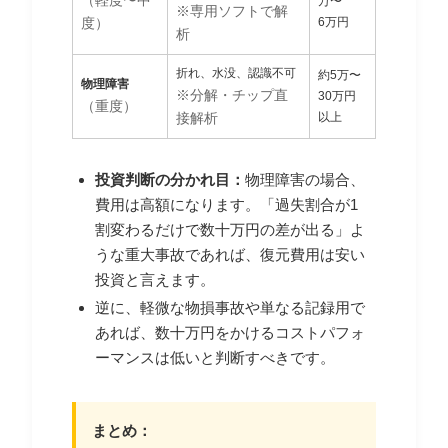
（軽度〜中
万〜
※専用ソフトで解
6万円
度）
析
折れ、水没、認識不可
約5万〜
物理障害
※分解・チップ直
30万円
（重度）
以上
接解析
投資判断の分かれ目：
物理障害の場合、
費用は高額になります。「過失割合が1
割変わるだけで数十万円の差が出る」よ
うな重大事故であれば、復元費用は安い
投資と言えます。
逆に、軽微な物損事故や単なる記録用で
あれば、数十万円をかけるコストパフォ
ーマンスは低いと判断すべきです。
まとめ：