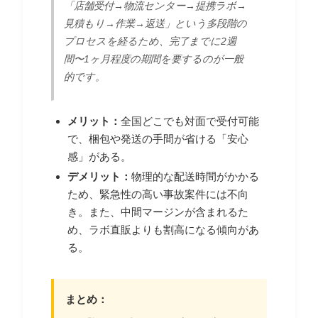
「店舗受付→物流センター→提携ラボ→
見積もり→作業→返送」という多段階の
プロセスを経るため、完了までに2週
間〜1ヶ月程度の期間を要するのが一般
的です。
メリット：
全国どこでも対面で受付可能
で、梱包や発送の手間が省ける「安心
感」がある。
デメリット：
物理的な配送時間がかかる
ため、緊急性の高い事故案件には不向
き。また、中間マージンが含まれるた
め、ラボ直販よりも割高になる傾向があ
る。
まとめ：