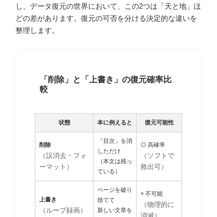
し、データ復元の世界において、この2つは「天と地」ほ
どの差があります。復元の可否を分ける決定的な違いを
整理します。
「削除」と「上書き」の復元確率比
較
状態
本に例えると
復元可能性
「目次」を消
削除
◎ 高確率
しただけ
（誤消去・フォ
（ソフトで
（本文は残っ
ーマット）
救出可）
ている）
ページを破り
× 不可能
上書き
捨てて
（物理的に
（ループ録画）
新しい文章を
消滅）