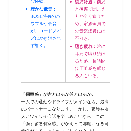
な体験。
後席冷遇：
前席
豊かな低音：
と後席で聞こえ
BOSE特有のパ
方が全く違うた
ワフルな低音
め、家族全員で
が、ロードノイ
の音楽鑑賞には
ズにかき消され
不向き。
ず響く。
聴き疲れ：
常に
耳元で鳴り続け
るため、長時間
は圧迫感を感じ
る人もいる。
「個室感」が吉と出るか凶と出るか。
一人での通勤やドライブがメインなら、最高
のパートナーになります。しかし、家族や友
人とワイワイ会話を楽しみたいなら、この
「強すぎる個室感」がかえって邪魔になる可
能性があることを知っておくべきです。