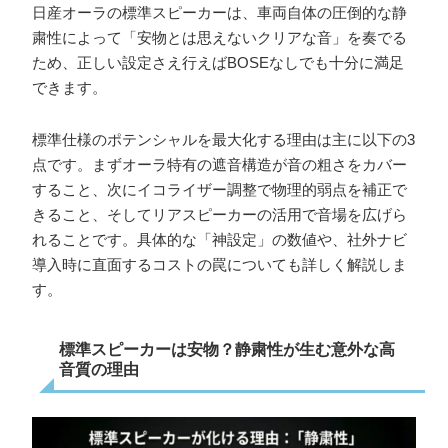
日産オーラの標準スピーカーは、車両自体の圧倒的な静
粛性によって「安物とは思えないクリアな音」を奏でる
ため、正しい設定さえ行えばBOSEなしでも十分に満足
できます。
標準仕様のポテンシャルを最大化する理由は主に以下の3
点です。まずオーラ特有の遮音構造が音の粗さをカバー
すること、次にイコライザー調整で物理的弱点を補正で
きること、そしてリアスピーカーの活用で音場を広げら
れることです。具体的な「神設定」の数値や、社外ナビ
導入時に直面するコストの罠についても詳しく解説しま
す。
標準スピーカーは安物？静粛性が生む意外な高
音質の理由