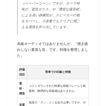
（ペーパーコーン）ですが、オーラ特
有の「遮音ガラス」や「豊富な吸音材」
による高い静粛性が、スピーカーの粗
をカバーし、小音量でもクリアに聞こ
える環境を作り出しています。
高級オーディオではありませんが、「聴き疲
れしない素直な音」です。特徴を整理しまし
た。
評価
実車での印象と特徴
項目
素
コストダウンされた軽量な樹脂フレームと紙
材・
素材。物理的な高級感はありません。
構造
低音の「ズン」とくる迫力は薄いですが、ボ
音質