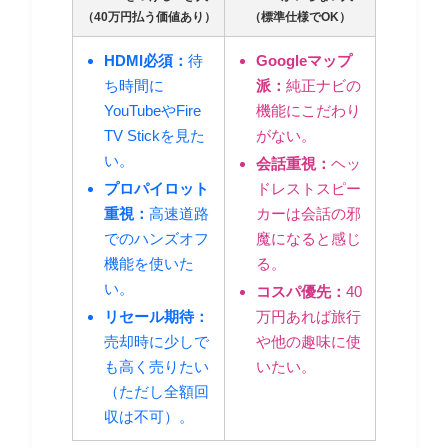
（40万円払う価値あり）
（標準仕様でOK）
HDMI必須：
待
Googleマップ
ち時間に
派：
純正ナビの
YouTubeやFire
機能にこだわり
TV Stickを見た
がない。
い。
会話重視：
ヘッ
プロパイロット
ドレストスピー
重視：
高速道路
カーは会話の邪
でのハンズオフ
魔になると感じ
機能を使いた
る。
い。
コスパ優先：
40
リセール期待：
万円あれば旅行
売却時に少しで
や他の趣味に使
も高く売りたい
いたい。
（ただし全額回
収は不可）。