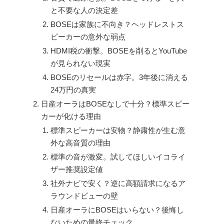
と不要な人の決定差
BOSEは家族に不向き？ヘッドレストス
ピーカーの意外な弱点
HDMI税の衝撃。BOSEを削るとYouTube
が見られない現実
BOSEのリセールは赤字。3年後に消える
24万円の真実
日産オーラはBOSEなしで十分？標準スピー
カーが化ける理由
標準スピーカーは安物？静粛性が生む意
外な高音質の理由
標準の音が激変。試してほしいイコライ
ザー推奨設定値
社外ナビで安く？逆に高額請求になるア
ラウンドビューの壁
日産オーラにBOSEはいらない？後悔し
ないための最終チェック