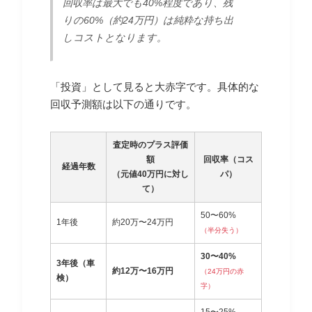
回収率は最大でも40%程度であり、残
りの60%（約24万円）は純粋な持ち出
しコストとなります。
「投資」として見ると大赤字です。具体的な
回収予測額は以下の通りです。
査定時のプラス評価
額
回収率（コス
経過年数
（元値40万円に対し
パ）
て）
50〜60%
1年後
約20万〜24万円
（半分失う）
30〜40%
3年後（車
約12万〜16万円
（24万円の赤
検）
字）