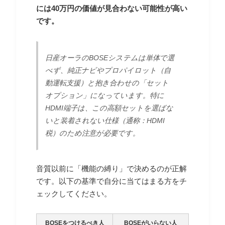
には40万円の価値が見合わない可能性が高い
です。
日産オーラのBOSEシステムは単体で選
べず、純正ナビやプロパイロット（自
動運転支援）と抱き合わせの「セット
オプション」になっています。特に
HDMI端子は、この高額セットを選ばな
いと装着されない仕様（通称：HDMI
税）のため注意が必要です。
音質以前に「機能の縛り」で決めるのが正解
です。以下の基準で自分に当てはまる方をチ
ェックしてください。
BOSEをつけるべき人
BOSEがいらない人