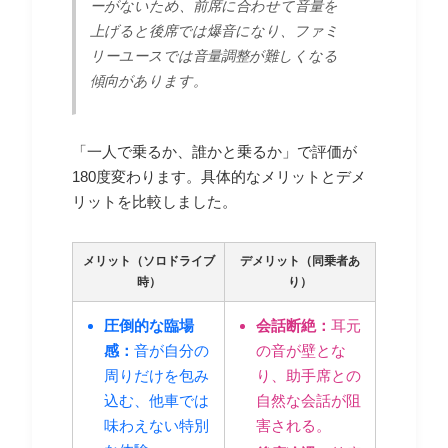
ーがないため、前席に合わせて音量を
上げると後席では爆音になり、ファミ
リーユースでは音量調整が難しくなる
傾向があります。
「一人で乗るか、誰かと乗るか」で評価が
180度変わります。具体的なメリットとデメ
リットを比較しました。
メリット（ソロドライブ
デメリット（同乗者あ
時）
り）
圧倒的な臨場
会話断絶：
耳元
感：
音が自分の
の音が壁とな
周りだけを包み
り、助手席との
込む、他車では
自然な会話が阻
味わえない特別
害される。